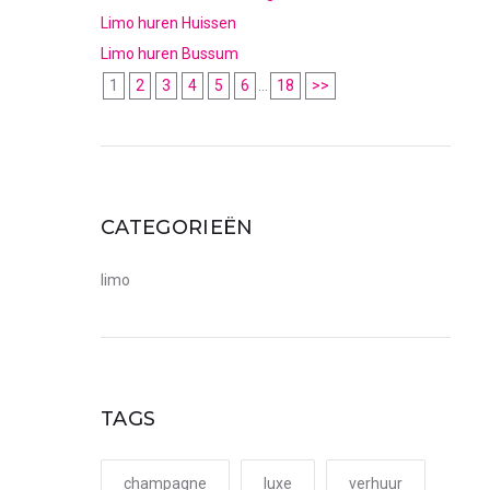
Limo huren Huissen
Limo huren Bussum
1
2
3
4
5
6
...
18
>>
CATEGORIEËN
limo
TAGS
champagne
luxe
verhuur