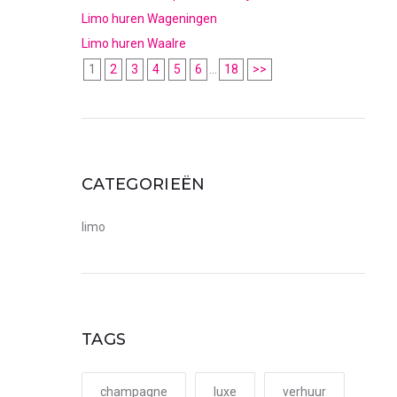
Limo huren Wageningen
Limo huren Waalre
1
2
3
4
5
6
...
18
>>
CATEGORIEËN
limo
TAGS
champagne
luxe
verhuur