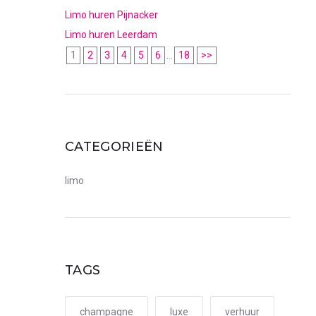
Limo huren Pijnacker
Limo huren Leerdam
1
2
3
4
5
6
...
18
>>
CATEGORIEËN
limo
TAGS
champagne
luxe
verhuur